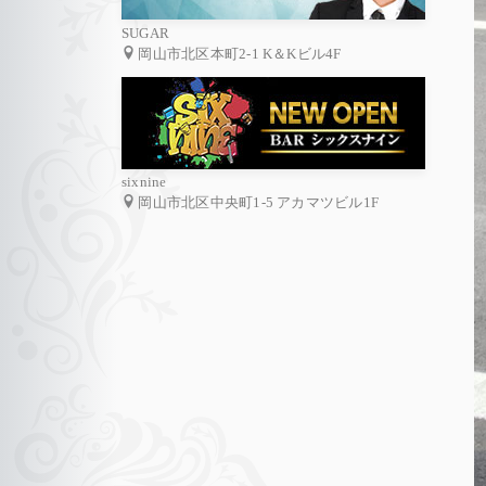
SUGAR
岡山市北区本町2-1 K＆Kビル4F
sixnine
岡山市北区中央町1-5 アカマツビル1F