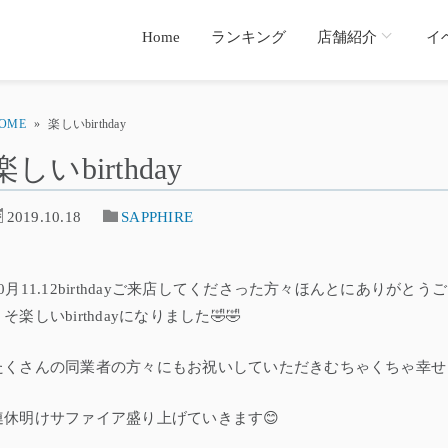
Home
ランキング
店舗紹介
イ
OME
»
楽しいbirthday
楽しいbirthday
2019.10.18
SAPPHIRE
10月11.12birthdayご来店してくださった方々ほんとにありがとうござ
そ楽しいbirthdayになりました🤣🤣
たくさんの同業者の方々にもお祝いしていただきむちゃくちゃ幸せ
連休明けサファイア盛り上げていきます😊