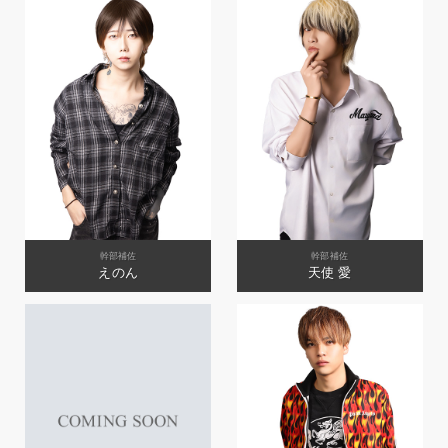
幹部補佐
幹部補佐
えのん
天使 愛