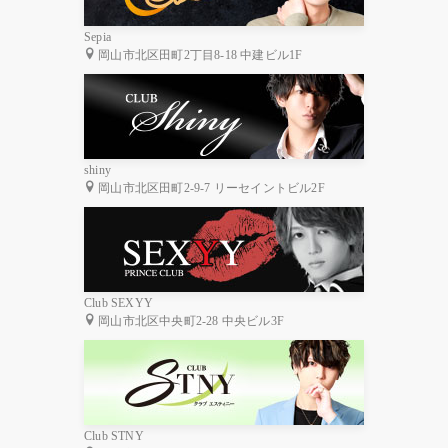
Sepia
岡山市北区田町2丁目8-18 中建ビル1F
shiny
岡山市北区田町2-9-7 リーセイントビル2F
Club SEXYY
岡山市北区中央町2-28 中央ビル3F
Club STNY