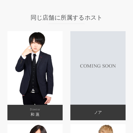
同じ店舗に所属するホスト
Director
ノア
和 蒸