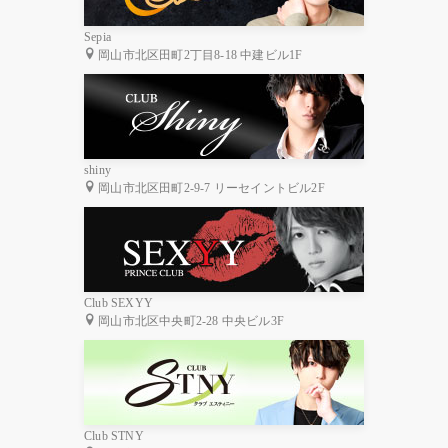
Sepia
岡山市北区田町2丁目8-18 中建ビル1F
shiny
岡山市北区田町2-9-7 リーセイントビル2F
Club SEXYY
岡山市北区中央町2-28 中央ビル3F
Club STNY