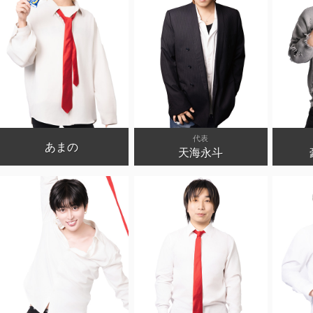
代表
あまの
天海永斗