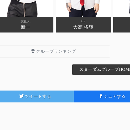
支配人
CP
新一
大高 将輝
グループランキング
スターダムグループHOM
ツイートする
シェアする