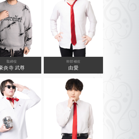
取締役
幹部補佐
豪炎寺 武尊
由愛