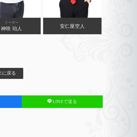
リーダー
安仁屋空人
神咲 珀人
Eに戻る
LINEで送る