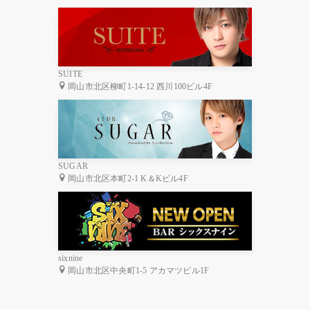
SUITE
岡山市北区柳町1-14-12 西川100ビル4F
SUGAR
岡山市北区本町2-1 K＆Kビル4F
sixnine
岡山市北区中央町1-5 アカマツビル1F