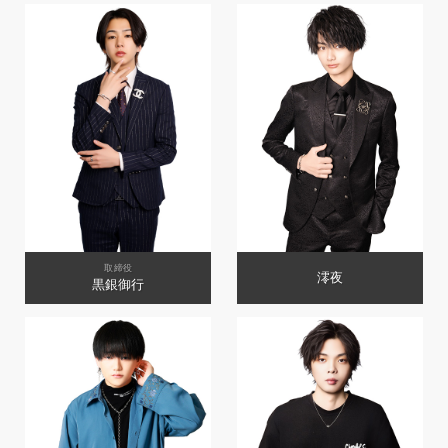
取締役
澪夜
黒銀御行