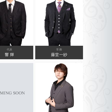
代表
常務
響 輝
藤堂一紗