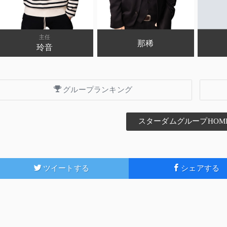
主任
那稀
玲音
グループランキング
スターダムグループHOM
ツイートする
シェアする