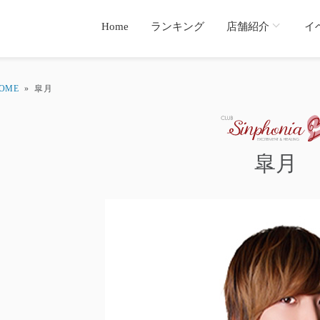
Home
ランキング
店舗紹介
イ
OME
»
皐月
皐月