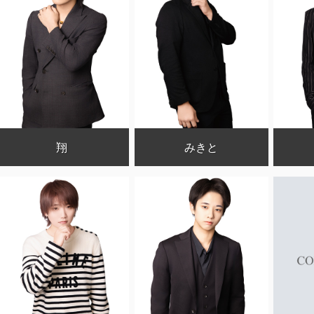
翔
みきと