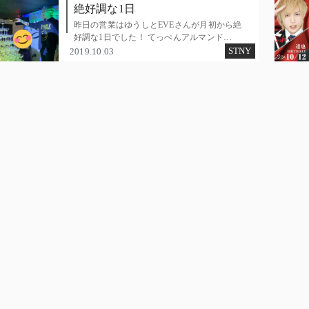
絶好調な1日
昨日の営業はゆうしとEVEさんが月初から絶
好調な1日でした！ てっぺんアルマンド…
STNY
2019.10.03