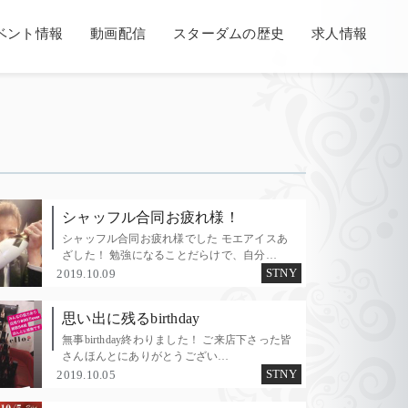
ベント情報
動画配信
スターダムの歴史
求人情報
シャッフル合同お疲れ様！
シャッフル合同お疲れ様でした モエアイスあ
ざした！ 勉強になることだらけで、自分…
STNY
2019.10.09
思い出に残るbirthday
無事birthday終わりました！ ご来店下さった皆
さんほんとにありがとうござい…
STNY
2019.10.05