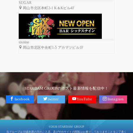
SUGAR
岡山市北区本町2-1 K＆Kビル4F
sixnine
岡山市北区中央町1-5 アカマツビル1F
STARDAM GROUPのホスト最新情報を配信中！
facebook
twitter
YouTube
Instagram
©2026 STARDAM GROUP
当グループは18歳未満の方のご入店、及びWebサイトの閲覧はお断りしておりますことをご了承く