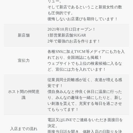
リュー。
そして新店であるということ新規女性の数
も圧倒的です。
後悔しないお店選びを期待しています！
2021年10月12日オープン！
新店舗
1部営業新店舗SUGAR
2年で最強のお店を作ります！
各種SNSに加えTVCM等メディアにも力を入
れており、全国雑誌にも掲載！
宣伝力
ウェブサイトでも上位の検索候補に入るな
ど、宣伝には力を入れています！
従業員同士距離感が近く、友達が増える感
覚です！
ホスト間の仲間意
僕自身みんなと仲良く休日に温泉に行った
識
り、みんなの趣味を一緒にしたりと、新し
い刺激を貰えて、充実する毎日を過ごさせ
てもらってます！
電話又はLINEでご連絡をいただき面接日を
決定。
入店までの流れ
面接当日話を聞き、体験入店の日取りを決