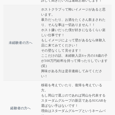
詳しく聞きたい方は連絡お願いします！
ホストクラブって怖いイメージがあると思
います。
暴力だったり、お酒をたくさん飲まされた
り、そんな事は一切ありません！！
ホスト嫌いだった僕が好きになるくらい楽
しい仕事です！
もしイメージによって壁があるなら体験入
未経験者の方へ
店に来てみてください！
その壁なくして見せます！
ここだけの話、未経験入店6ヶ月の18歳の子
が300万円給料を持って帰ったりしています
(笑)
興味がある方は是非連絡してみてくださ
い！
移籍を考えていたり、復帰を考えている
方。
もし岡山で選ぶのであれば岡山を代表する
スターダムグループの新店であるSUGARを
選ばない手はないです！
経験者の方へ
理由はスターダムグループというネームバ