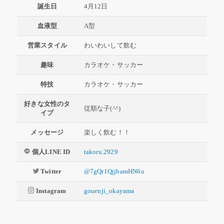
誕生日
4月12日
血液型
A型
営業スタイル
わいわいして飲む
趣味
カラオケ・サッカー
特技
カラオケ・サッカー
好きな女性のタ
従順な子(^^)
イプ
メッセージ
楽しく飲む！！
個人LINE ID
takoru.2929
Twitter
@7gQr1QjjbamHN6u
Instagram
gouenji_okayama