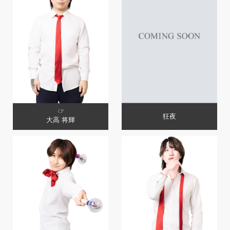
CP
狂夜
大高 将輝