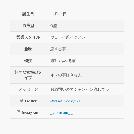
誕生日
12月23日
血液型
O型
営業スタイル
ウェーイ系イケメン
趣味
恋する事
特技
週3つぶれる事
好きな女性のタ
オレの事好きな人
イプ
メッセージ
お酒弱いのでシャンパン流して♡
Twitter
@kawai1223yuki
Instagram
_yukimaru__