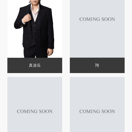
真波岳
翔