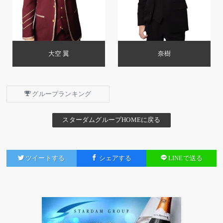
大空 翼
奈樹
グループランキング
スターダムグループHOMEに戻る
ツイートする
シェアする
LINEで送る