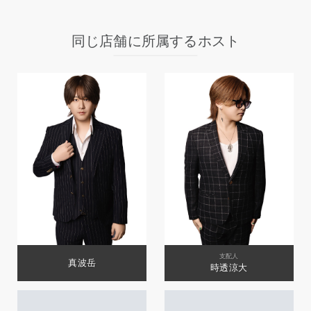
同じ店舗に所属するホスト
支配人
真波岳
時透涼大