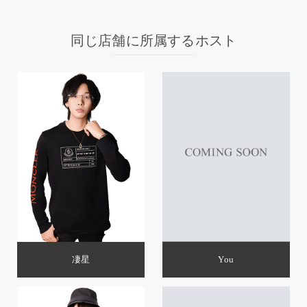
同じ店舗に所属するホスト
凄星
You